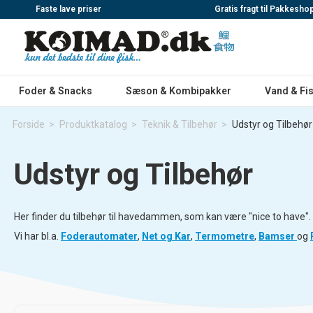
Faste lave priser
Gratis fragt til Pakkesho
Foder & Snacks
Sæson & Kombipakker
Vand & Fi
Forside
>
Produktkatalog
>
Teknik & Tilbehør
>
Udstyr og Tilbehør
Udstyr og Tilbehør
Her finder du tilbehør til havedammen, som kan være "nice to have"
Vi har bl.a.
Foderautomater
,
Net og Kar
,
Termometre
,
Bamser
og