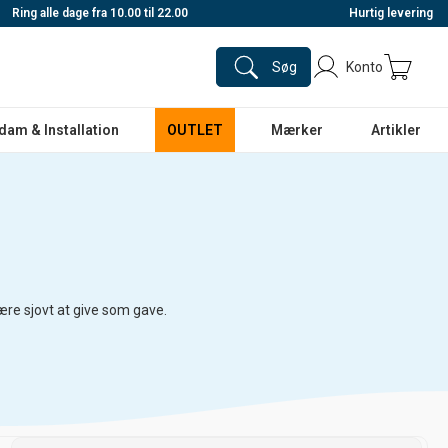
Ring alle dage fra 10.00 til 22.00
Hurtig levering
Søg
Konto
dam & Installation
OUTLET
Mærker
Artikler
re sjovt at give som gave.