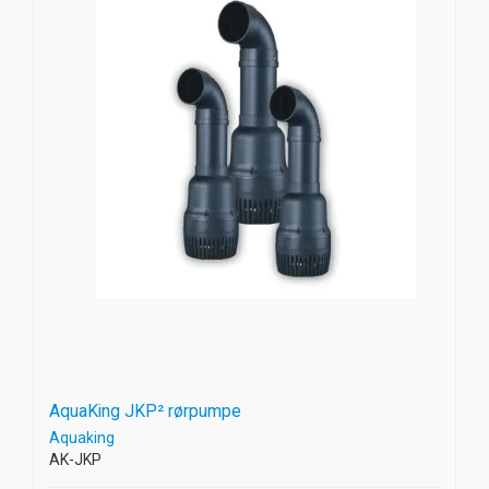
AquaKing JKP² rørpumpe
Aquaking
AK-JKP