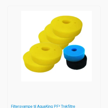
Filtersvampe til AquaKing PF² Trykfiltre