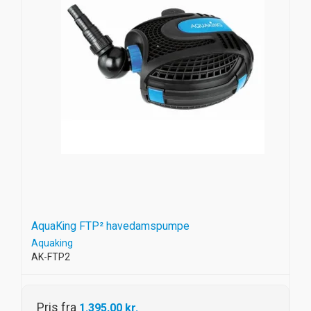
AquaKing FTP² havedamspumpe
Aquaking
AK-FTP2
Pris fra
1.395,00 kr.