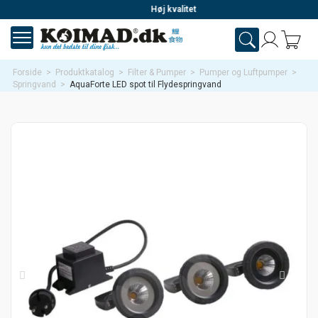
Høj kvalitet
Forside
>
Produktkatalog
>
Filter & Pumper
>
Pumper og Luftpumper
>
Springvand
>
AquaForte LED spot til Flydespringvand