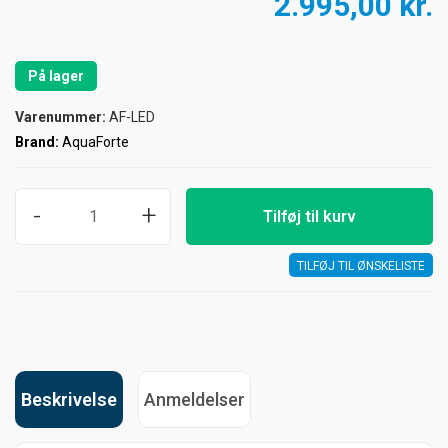
2.995,00 kr.
På lager
Varenummer:
AF-LED
Brand:
AquaForte
-
+
Tilføj til kurv
TILFØJ TIL ØNSKELISTE
Beskrivelse
Anmeldelser