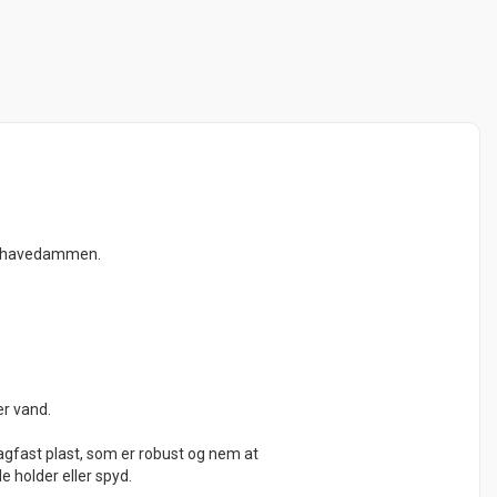
ing havedammen.
er vand.
lagfast plast, som er robust og nem at
holder eller spyd.