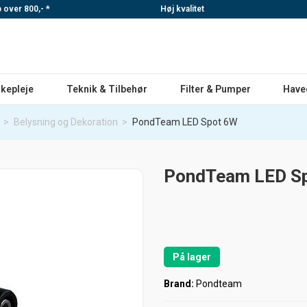
p over 800,- *
Høj kvalitet
skepleje
Teknik & Tilbehør
Filter & Pumper
Have
>
Belysning og Dekoration
>
PondTeam LED Spot 6W
PondTeam LED Spo
På lager
Brand:
Pondteam