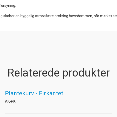
forsyning.
ys og skaber en hyggelig atmosfære omkring havedammen, når mørket sæ
Relaterede produkter
Plantekurv - Firkantet
AK-PK