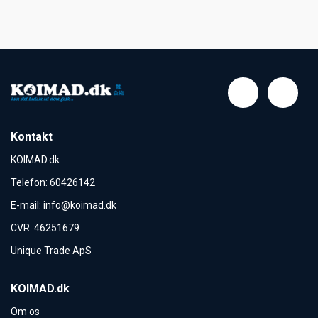
Kontakt
KOIMAD.dk
Telefon
:
60426142
E-mail
:
info@koimad.dk
CVR
:
46251679
Unique Trade ApS
KOIMAD.dk
Om os