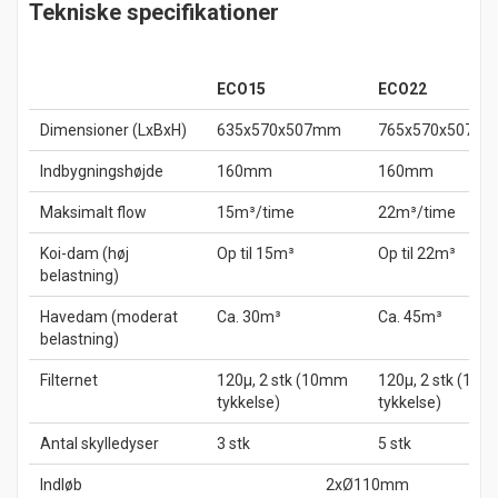
Tekniske specifikationer
ECO15
ECO22
Dimensioner (LxBxH)
635x570x507mm
765x570x507m
Indbygningshøjde
160mm
160mm
Maksimalt flow
15m³/time
22m³/time
Koi-dam (høj
Op til 15m³
Op til 22m³
belastning)
Havedam (moderat
Ca. 30m³
Ca. 45m³
belastning)
Filternet
120µ, 2 stk (10mm
120µ, 2 stk (10
tykkelse)
tykkelse)
Antal skylledyser
3 stk
5 stk
Indløb
2xØ110mm