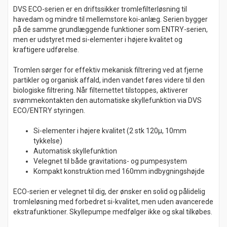
DVS ECO-serien er en driftssikker tromlefilterløsning til
havedam og mindre til mellemstore koi-anlæg. Serien bygger
på de samme grundlæggende funktioner som ENTRY-serien,
men er udstyret med si-elementer i højere kvalitet og
kraftigere udførelse.
Tromlen sørger for effektiv mekanisk filtrering ved at fjerne
partikler og organisk affald, inden vandet føres videre til den
biologiske filtrering. Når filternettet tilstoppes, aktiverer
svømmekontakten den automatiske skyllefunktion via DVS
ECO/ENTRY styringen.
Si-elementer i højere kvalitet (2 stk 120µ, 10mm
tykkelse)
Automatisk skyllefunktion
Velegnet til både gravitations- og pumpesystem
Kompakt konstruktion med 160mm indbygningshøjde
ECO-serien er velegnet til dig, der ønsker en solid og pålidelig
tromleløsning med forbedret si-kvalitet, men uden avancerede
ekstrafunktioner. Skyllepumpe medfølger ikke og skal tilkøbes.