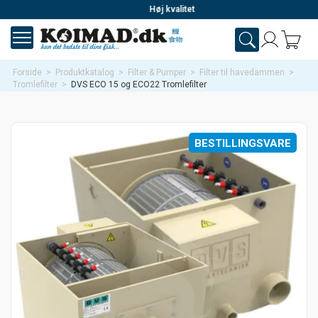
Høj kvalitet
Forside
>
Produktkatalog
>
Filter & Pumper
>
Filter til havedammen
>
Tromlefilter
>
DVS ECO 15 og ECO22 Tromlefilter
BESTILLINGSVARE