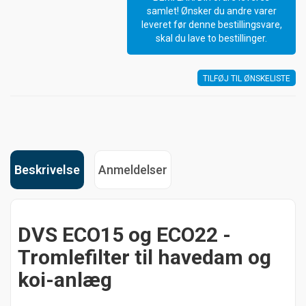
samlet! Ønsker du andre varer
leveret før denne bestillingsvare,
skal du lave to bestillinger.
TILFØJ TIL ØNSKELISTE
Beskrivelse
Anmeldelser
DVS ECO15 og ECO22 -
Tromlefilter til havedam og
koi-anlæg