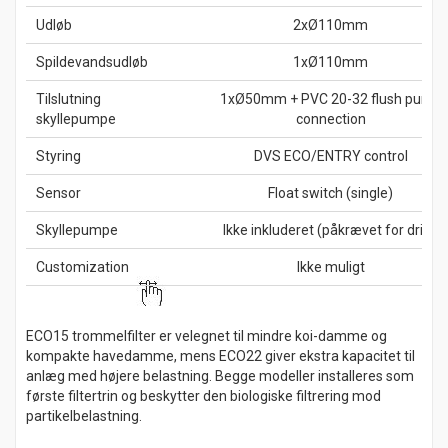
Udløb
2xØ110mm
Spildevandsudløb
1xØ110mm
Tilslutning
1xØ50mm + PVC 20-32 flush pump
skyllepumpe
connection
Styring
DVS ECO/ENTRY control
Sensor
Float switch (single)
Skyllepumpe
Ikke inkluderet (påkrævet for drift)
Customization
Ikke muligt
ECO15 trommelfilter er velegnet til mindre koi-damme og
kompakte havedamme, mens ECO22 giver ekstra kapacitet til
anlæg med højere belastning. Begge modeller installeres som
første filtertrin og beskytter den biologiske filtrering mod
partikelbelastning.