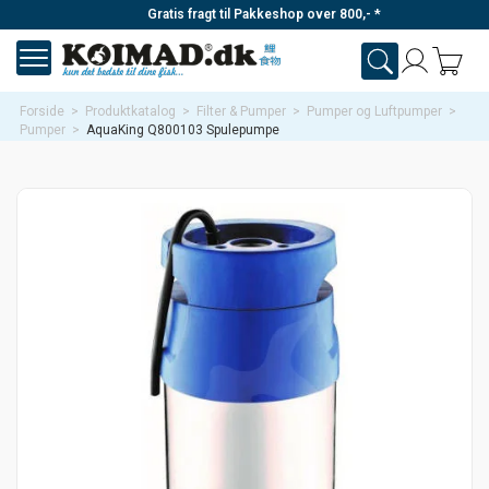
Gratis fragt til Pakkeshop over 800,- *
Forside
>
Produktkatalog
>
Filter & Pumper
>
Pumper og Luftpumper
>
Pumper
>
AquaKing Q800103 Spulepumpe