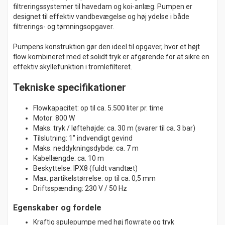
filtreringssystemer til havedam og koi-anlæg. Pumpen er
designet til effektiv vandbevægelse og høj ydelse i både
filtrerings- og tømningsopgaver.
Pumpens konstruktion gør den ideel til opgaver, hvor et højt
flow kombineret med et solidt tryk er afgørende for at sikre en
effektiv skyllefunktion i tromlefilteret.
Tekniske specifikationer
Flowkapacitet: op til ca. 5.500 liter pr. time
Motor: 800 W
Maks. tryk / løftehøjde: ca. 30 m (svarer til ca. 3 bar)
Tilslutning: 1" indvendigt gevind
Maks. neddykningsdybde: ca. 7 m
Kabellængde: ca. 10 m
Beskyttelse: IPX8 (fuldt vandtæt)
Max. partikelstørrelse: op til ca. 0,5 mm
Driftsspænding: 230 V / 50 Hz
Egenskaber og fordele
Kraftig spulepumpe med høj flowrate og tryk