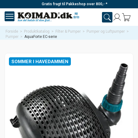
Gratis fragt til Pakkeshop over 800,- *
Forside
>
Produktkatalog
>
Filter & Pumper
>
Pumper og Luftpumper
>
Pumper
>
AquaForte EC-serie
SOMMER I HAVEDAMMEN