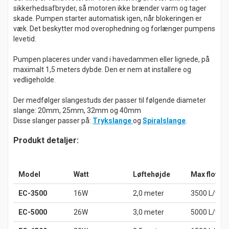
sikkerhedsafbryder, så motoren ikke brænder varm og tager
skade. Pumpen starter automatisk igen, når blokeringen er
væk. Det beskytter mod overophedning og forlænger pumpens
levetid.
Pumpen placeres under vand i havedammen eller lignede, på
maximalt 1,5 meters dybde. Den er nem at installere og
vedligeholde.
Der medfølger slangestuds der passer til følgende diameter
slange: 20mm, 25mm, 32mm og 40mm
Disse slanger passer på:
Trykslange
og
Spiralslange
.
Produkt detaljer:
Model
Watt
Løftehøjde
Max flow
EC-3500
16W
2,0 meter
3500 L/tim
EC-5000
26W
3,0 meter
5000 L/tim