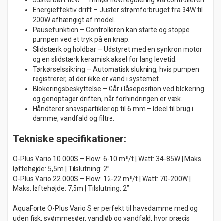
Justerbart flow – Trinløs flowregulering via controlleren.
Energieffektiv drift – Juster strømforbruget fra 34W til
200W afhængigt af model.
Pausefunktion – Controlleren kan starte og stoppe
pumpen ved et tryk på en knap.
Slidstærk og holdbar – Udstyret med en synkron motor
og en slidstærk keramisk aksel for lang levetid.
Tørkørselssikring – Automatisk slukning, hvis pumpen
registrerer, at der ikke er vand i systemet.
Blokeringsbeskyttelse – Går i låseposition ved blokering
og genoptager driften, når forhindringen er væk.
Håndterer snavspartikler op til 6 mm – Ideel til brug i
damme, vandfald og filtre.
Tekniske specifikationer:
O-Plus Vario 10.000S – Flow: 6-10 m³/t | Watt: 34-85W | Maks.
løftehøjde: 5,5m | Tilslutning: 2”
O-Plus Vario 22.000S – Flow: 12-22 m³/t | Watt: 70-200W |
Maks. løftehøjde: 7,5m | Tilslutning: 2”
AquaForte O-Plus Vario S er perfekt til havedamme med og
uden fisk, svømmesøer, vandløb og vandfald, hvor præcis