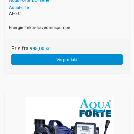
AquaForte EC-serie
AquaForte
AF-EC
Energieffektiv havedamspumpe
Pris fra
995,00 kr.
Vis produkt