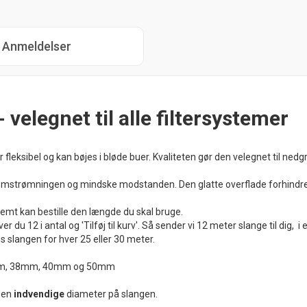
Anmeldelser
 velegnet til alle filtersystemer
 er fleksibel og kan bøjes i bløde buer. Kvaliteten gør den velegnet til ne
nnemstrømningen og mindske modstanden. Den glatte overflade forhindr
u nemt kan bestille den længde du skal bruge.
r du 12 i antal og 'Tilføj til kurv'. Så sender vi 12 meter slange til dig, i 
s slangen for hver 25 eller 30 meter.
2mm, 38mm, 40mm og 50mm
den
indvendige
diameter på slangen.