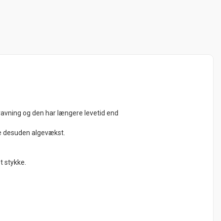
dgravning og den har længere levetid end
e desuden algevækst.
et stykke.