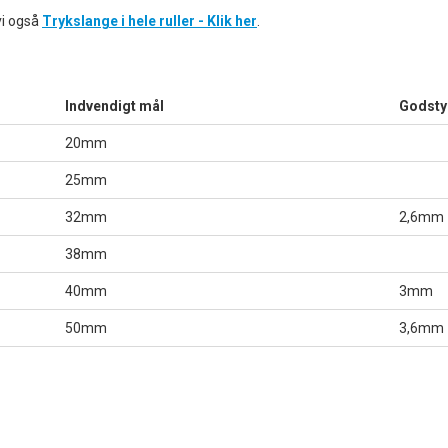
vi også
Trykslange i hele ruller - Klik her
.
Indvendigt mål
Godsty
20mm
25mm
32mm
2,6mm
38mm
40mm
3mm
50mm
3,6mm