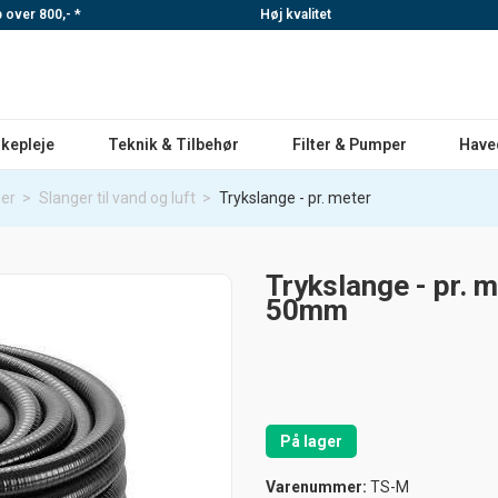
p over 800,- *
Høj kvalitet
skepleje
Teknik & Tilbehør
Filter & Pumper
Have
ger
>
Slanger til vand og luft
>
Trykslange - pr. meter
Trykslange - pr. 
50mm
På lager
Varenummer:
TS-M