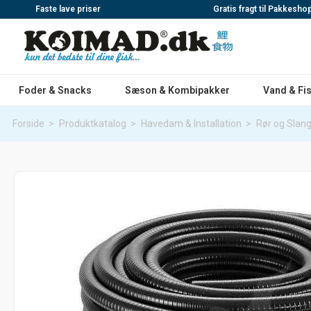
Faste lave priser
Gratis fragt til Pakkesho
Foder & Snacks
Sæson & Kombipakker
Vand & Fi
Forside
>
Produktkatalog
>
Havedam & Installation
>
Rør og Slan