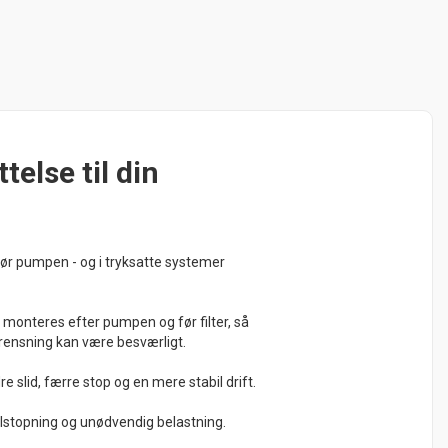
telse til din
før pumpen - og i tryksatte systemer
 monteres efter pumpen og før filter, så
og rensning kan være besværligt.
e slid, færre stop og en mere stabil drift.
 tilstopning og unødvendig belastning.