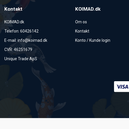
Kontakt
KOIMAD.dk
KOIMAD.dk
Om os
Telefon
:
60426142
Kontakt
E-mail
:
info@koimad.dk
Konto / Kunde login
CVR
:
46251679
Unique Trade ApS