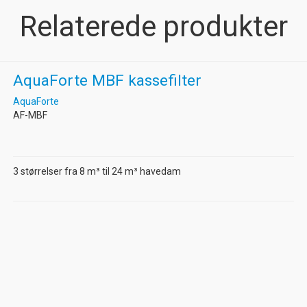
Relaterede produkter
AquaForte MBF kassefilter
AquaForte
AF-MBF
3 størrelser fra 8 m³ til 24 m³ havedam