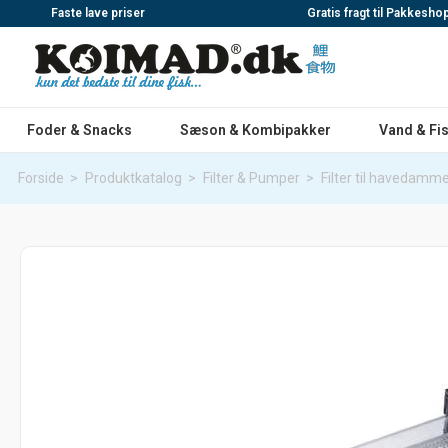
Faste lave priser
Gratis fragt til Pakkesho
Foder & Snacks
Sæson & Kombipakker
Vand & Fi
Forside
>
Produktkatalog
>
Filter & Pumper
>
Filter til havedamm