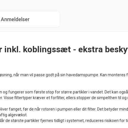
Anmeldelser
 inkl. koblingssæt - ekstra beskyt
t løsning, når man vil passe godt på sin havedamspumpe. Kan monteres 
og fungerer som første stop for større partikler i vandet. Det kan også
ter. Visse filtertyper kræver et forfilter, ellers stopper de simpelthen til 
ver fanget, før de når rotoren i pumpen eller dit filter. Det betyder mindr
aftig algevækst.
Når de største partikler fjernes tidligt i systemet, reduceres risikoen for