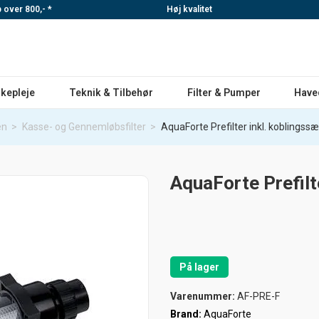
p over 800,- *
Høj kvalitet
skepleje
Teknik & Tilbehør
Filter & Pumper
Have
en
>
Kasse- og Gennemløbsfilter
>
AquaForte Prefilter inkl. koblingssæ
AquaForte Prefilt
På lager
Varenummer:
AF-PRE-F
Brand:
AquaForte