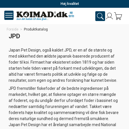
Høj kvalitet
Forside
>
Produktkatalog
JPD
Japan Pet Design, også kaldet JPD, er en af de største og
med sikkerhed den ældste japansk-baserede producent af
foder til koi. Firmaet har eksisteret siden 1819 og har siden
starten hele tiden været på forkant med udviklingen, da det
altid har været firmaets politik at udvikle og følge op de
resultater, som egen og andres forskning har kunnet bevise.
JPD fremstiller fiskefoder af de bedste ingredienser på
markedet, hvilket gør, at fiskene optager en større mængde
af foderet, og du undgår derfor ufordøjet foder i bassinet og
nedsætter samtidig forureningen af vandet. Takket være
foderets høje kvalitet og sammensætning vil dine fisk bevare
deres naturlige sundhed og dermed fremstå smukkere.
Japan Pet Design har et årelangt samarbejde med National