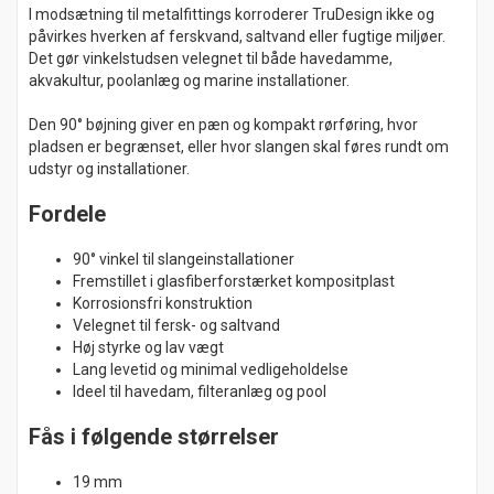
I modsætning til metalfittings korroderer TruDesign ikke og
påvirkes hverken af ferskvand, saltvand eller fugtige miljøer.
Det gør vinkelstudsen velegnet til både havedamme,
akvakultur, poolanlæg og marine installationer.
Den 90° bøjning giver en pæn og kompakt rørføring, hvor
pladsen er begrænset, eller hvor slangen skal føres rundt om
udstyr og installationer.
Fordele
90° vinkel til slangeinstallationer
Fremstillet i glasfiberforstærket kompositplast
Korrosionsfri konstruktion
Velegnet til fersk- og saltvand
Høj styrke og lav vægt
Lang levetid og minimal vedligeholdelse
Ideel til havedam, filteranlæg og pool
Fås i følgende størrelser
19 mm