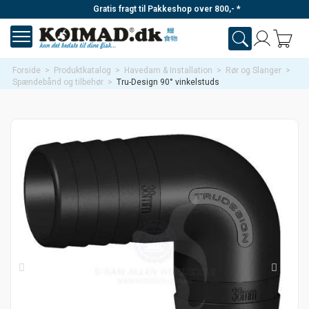
Gratis fragt til Pakkeshop over 800,- *
Forside
>
Produktkatalog
>
Havedam & Installation
>
Rør og Slanger
>
Spændebånd og tilbehør
>
Tru-Design 90° vinkelstuds