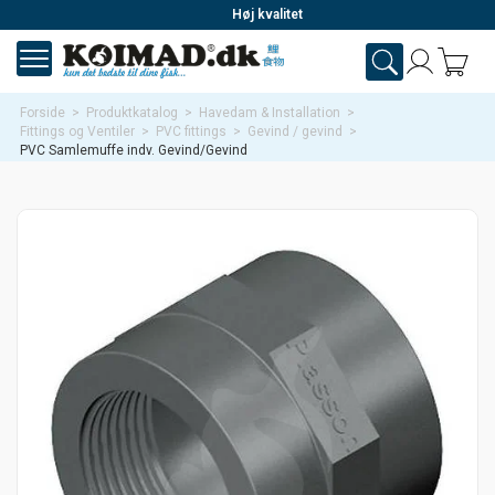
Høj kvalitet
Forside
>
Produktkatalog
>
Havedam & Installation
>
Fittings og Ventiler
>
PVC fittings
>
Gevind / gevind
>
PVC Samlemuffe indv. Gevind/Gevind