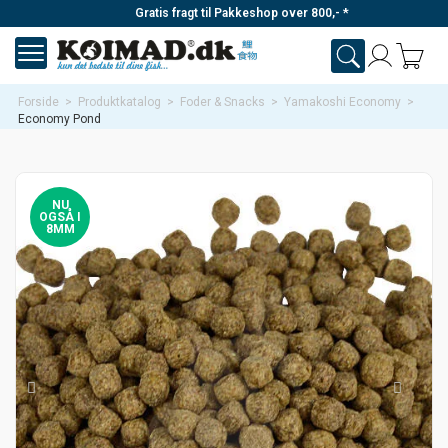
Gratis fragt til Pakkeshop over 800,- *
Forside
>
Produktkatalog
>
Foder & Snacks
>
Yamakoshi Economy
>
Economy Pond
NU
OGSÅ I
8MM