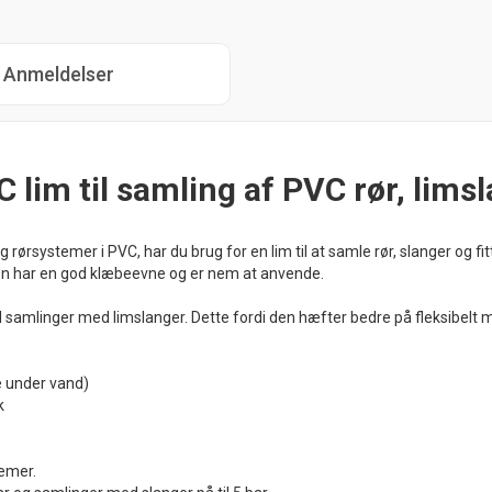
Anmeldelser
lim til samling af PVC rør, limsl
rørsystemer i PVC, har du brug for en lim til at samle rør, slanger og fi
den har en god klæbeevne og er nem at anvende.
l samlinger med limslanger. Dette fordi den hæfter bedre på fleksibelt m
kke under vand)
k
temer.