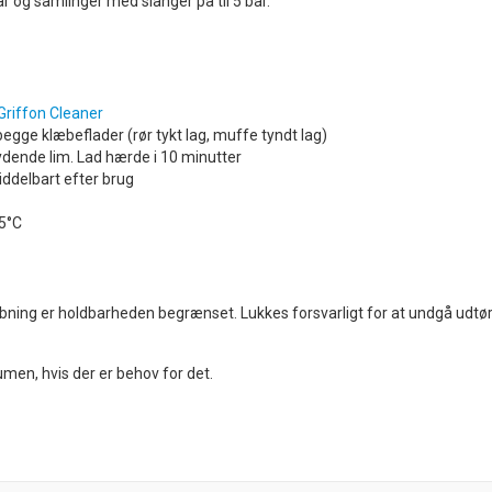
bar og samlinger med slanger på til 5 bar.
Griffon Cleaner
begge klæbeflader (rør tykt lag, muffe tyndt lag)
ydende lim. Lad hærde i 10 minutter
middelbart efter brug
 5°C
r åbning er holdbarheden begrænset. Lukkes forsvarligt for at undgå udtør
men, hvis der er behov for det.