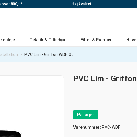
p over 800,- *
Høj kvalitet
skepleje
Teknik & Tilbehør
Filter & Pumper
Have
nstallation
>
PVC Lim - Griffon WDF-05
PVC Lim - Griffo
På lager
Varenummer:
PVC-WDF