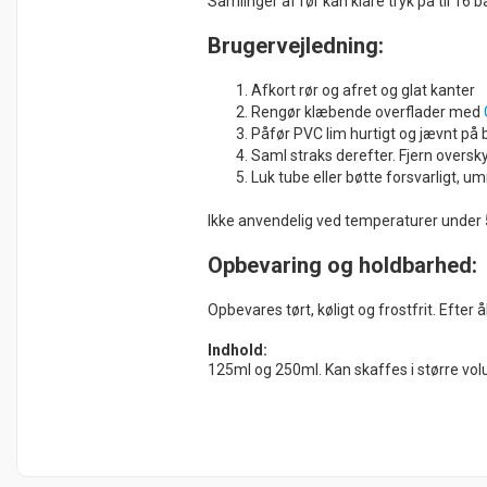
Samlinger af rør kan klare tryk på til 16 
Brugervejledning:
Afkort rør og afret og glat kanter
Rengør klæbende overflader med
Påfør PVC lim hurtigt og jævnt på 
Saml straks derefter. Fjern oversk
Luk tube eller bøtte forsvarligt, u
Ikke anvendelig ved temperaturer under
Opbevaring og holdbarhed:
Opbevares tørt, køligt og frostfrit. Efte
Indhold:
125ml og 250ml. Kan skaffes i større volu