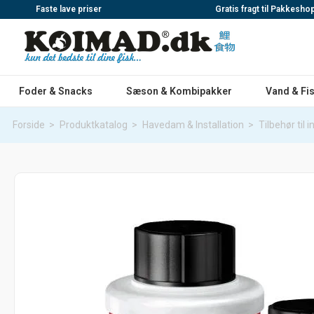
Faste lave priser
Gratis fragt til Pakkesho
Foder & Snacks
Sæson & Kombipakker
Vand & Fi
Forside
>
Produktkatalog
>
Havedam & Installation
>
Tilbehør til i