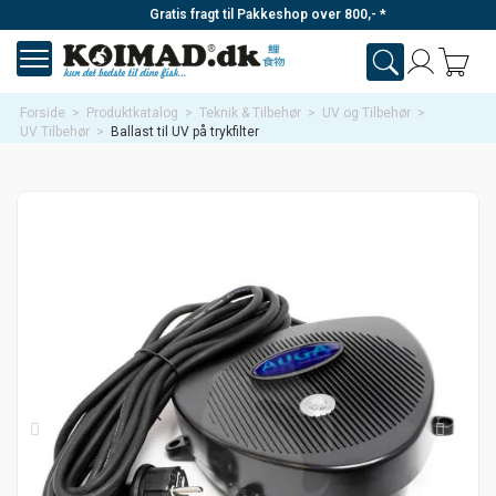
Gratis fragt til Pakkeshop over 800,- *
Forside
>
Produktkatalog
>
Teknik & Tilbehør
>
UV og Tilbehør
>
UV Tilbehør
>
Ballast til UV på trykfilter