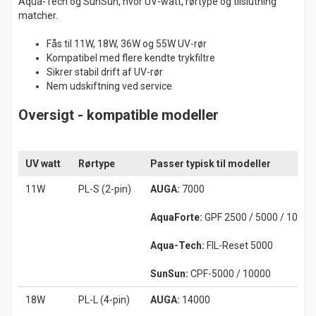
Aqua-Tech og SunSun, hvor UV-watt, rørtype og tilslutning
matcher.
Fås til 11W, 18W, 36W og 55W UV-rør
Kompatibel med flere kendte trykfiltre
Sikrer stabil drift af UV-rør
Nem udskiftning ved service
Oversigt - kompatible modeller
UV watt
Rørtype
Passer typisk til modeller
11W
PL-S (2-pin)
AUGA:
7000
AquaForte:
GPF 2500 / 5000 / 10000
Aqua-Tech:
FIL-Reset 5000
SunSun:
CPF-5000 / 10000
18W
PL-L (4-pin)
AUGA:
14000