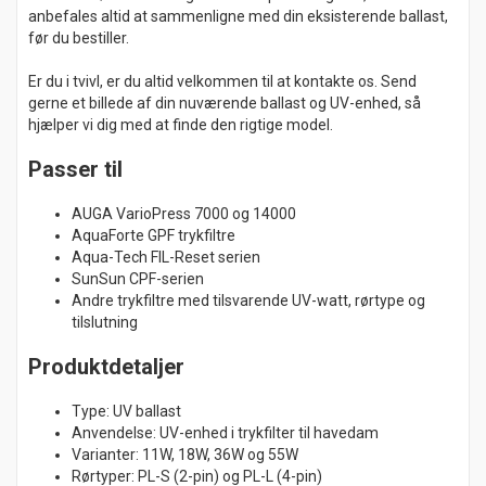
anbefales altid at sammenligne med din eksisterende ballast,
før du bestiller.
Er du i tvivl, er du altid velkommen til at kontakte os. Send
gerne et billede af din nuværende ballast og UV-enhed, så
hjælper vi dig med at finde den rigtige model.
Passer til
AUGA VarioPress 7000 og 14000
AquaForte GPF trykfiltre
Aqua-Tech FIL-Reset serien
SunSun CPF-serien
Andre trykfiltre med tilsvarende UV-watt, rørtype og
tilslutning
Produktdetaljer
Type: UV ballast
Anvendelse: UV-enhed i trykfilter til havedam
Varianter: 11W, 18W, 36W og 55W
Rørtyper: PL-S (2-pin) og PL-L (4-pin)