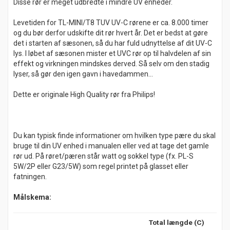
Disse rør er meget udbredte i mindre UV enheder.
Levetiden for TL-MINI/T8 TUV UV-C rørene er ca. 8.000 timer
og du bør derfor udskifte dit rør hvert år. Det er bedst at gøre
det i starten af sæsonen, så du har fuld udnyttelse af dit UV-C
lys. I løbet af sæsonen mister et UVC rør op til halvdelen af sin
effekt og virkningen mindskes derved. Så selv om den stadig
lyser, så gør den igen gavn i havedammen...
Dette er originale High Quality rør fra Philips!
Du kan typisk finde informationer om hvilken type pære du skal
bruge til din UV enhed i manualen eller ved at tage det gamle
rør ud. På røret/pæren står watt og sokkel type (fx. PL-S
5W/2P eller G23/5W) som regel printet på glasset eller
fatningen.
Målskema:
Total længde (C)