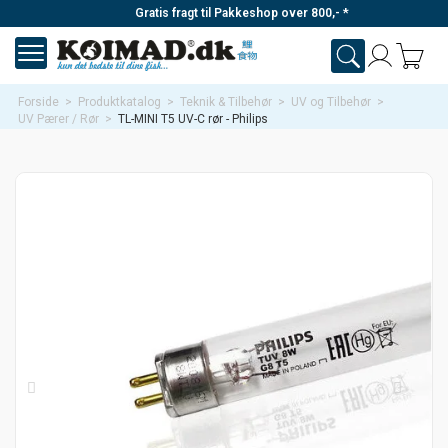
Gratis fragt til Pakkeshop over 800,- *
Forside
>
Produktkatalog
>
Teknik & Tilbehør
>
UV og Tilbehør
>
UV Pærer / Rør
>
TL-MINI T5 UV-C rør - Philips