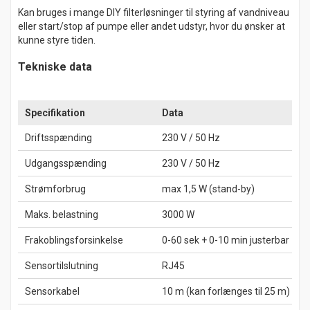
Kan bruges i mange DIY filterløsninger til styring af vandniveau
eller start/stop af pumpe eller andet udstyr, hvor du ønsker at
kunne styre tiden.
Tekniske data
Specifikation
Data
Driftsspænding
230 V / 50 Hz
Udgangsspænding
230 V / 50 Hz
Strømforbrug
max 1,5 W (stand-by)
Maks. belastning
3000 W
Frakoblingsforsinkelse
0-60 sek + 0-10 min justerbar
Sensortilslutning
RJ45
Sensorkabel
10 m (kan forlænges til 25 m)