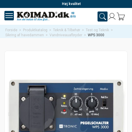
Høj kvalitet
Forside
>
Produktkatalog
>
Teknik & Tilbehør
>
Test og Teknik
>
Sikring af havedammen
>
Vandniveauafbryder
>
WPS 3000