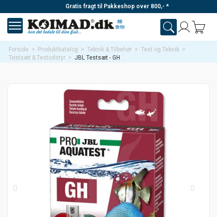
Gratis fragt til Pakkeshop over 800,- *
Forside
>
Produktkatalog
>
Teknik & Tilbehør
>
Test og Teknik
>
Testsæt & Testudstyr
>
JBL Testsæt - GH